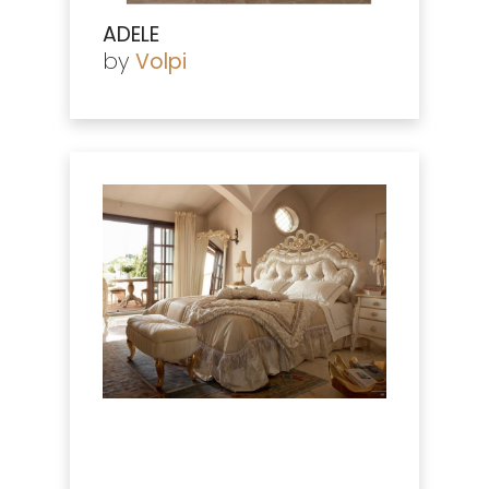
ADELE
by
Volpi