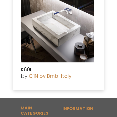
K60L
by
Q'IN by Bmb-Italy
MAIN
INFORMATION
CATEGORIES