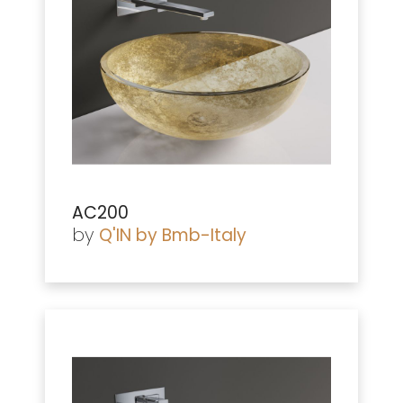
AC200
by
Q'IN by Bmb-Italy