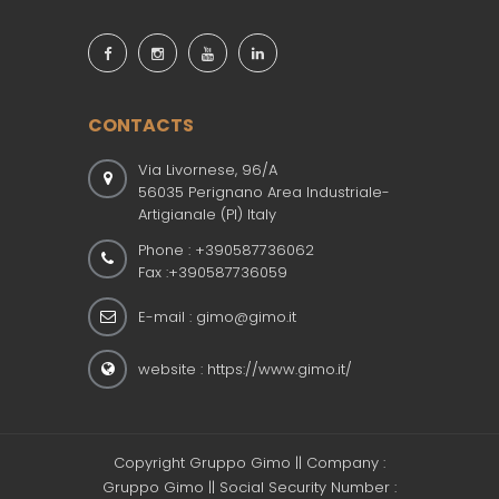
CONTACTS
Via Livornese, 96/A
56035 Perignano Area Industriale-
Artigianale (PI) Italy
Phone :
+390587736062
Fax :+390587736059
E-mail :
gimo@gimo.it
website :
https://www.gimo.it/
Copyright Gruppo Gimo || Company :
Gruppo Gimo || Social Security Number :