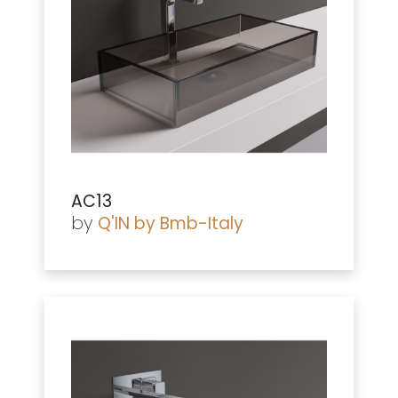
AC13
by
Q'IN by Bmb-Italy