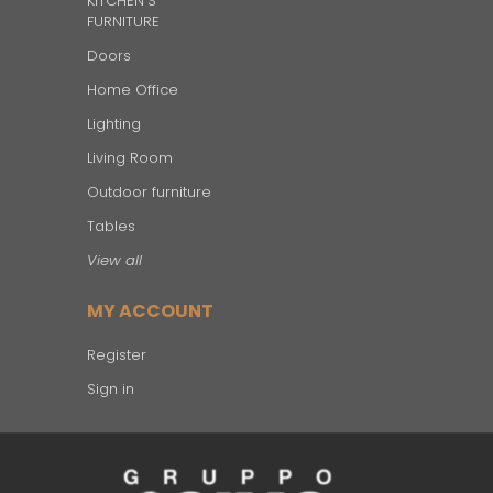
KITCHEN'S
FURNITURE
Doors
Home Office
Lighting
Living Room
Outdoor furniture
Tables
View all
MY ACCOUNT
Register
Sign in