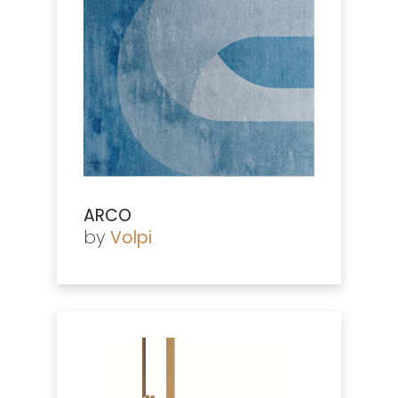
ARCO
by
Volpi