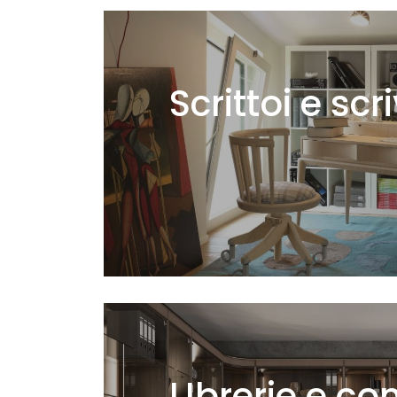
Scrittoi e scr
LIbrerie e co