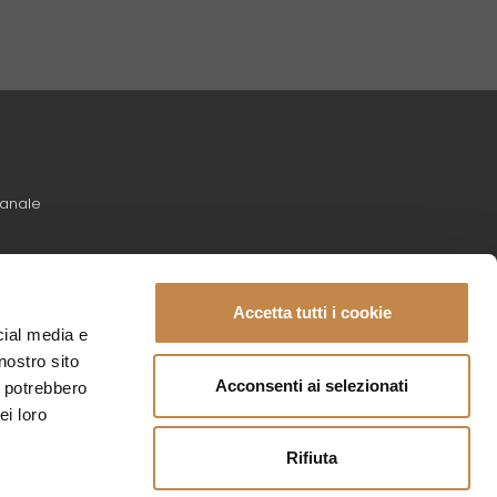
ianale
Accetta tutti i cookie
cial media e
nostro sito
Acconsenti ai selezionati
i potrebbero
ei loro
Rifiuta