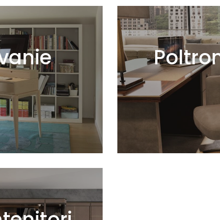
ivanie
Poltro
ntenitori