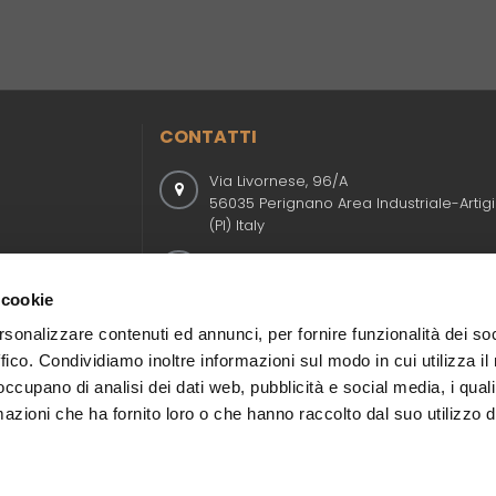
CONTATTI
Via Livornese, 96/A
56035 Perignano Area Industriale-Artig
(PI) Italy
Telefono :
+390587736062
Fax :+390587736059
ne. Dal 1975, il
 cookie
ll’arredamento
E-mail :
gimo@gimo.it
rsonalizzare contenuti ed annunci, per fornire funzionalità dei so
ffico. Condividiamo inoltre informazioni sul modo in cui utilizza il 
Sito web :
https://www.gimo.it/
 occupano di analisi dei dati web, pubblicità e social media, i qual
azioni che ha fornito loro o che hanno raccolto dal suo utilizzo d