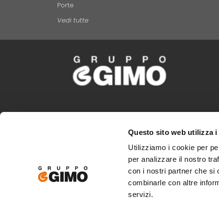
Porte
Vedi tutte
Un gruppo di 10 industrie toscane di grande tradizio
Questo sito web utilizza i
Gruppo GIMO porta in tutto il mondo il meglio de
Utilizziamo i cookie per pe
italiano.
per analizzare il nostro tra
con i nostri partner che si
combinarle con altre inform
servizi.