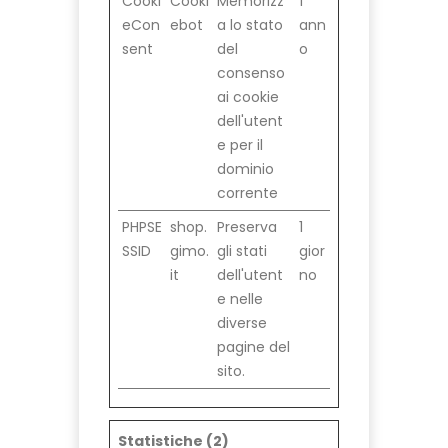
Cooki
Cooki
Memorizz
1
eCon
ebot
a lo stato
ann
sent
del
o
consenso
ai cookie
dell'utent
e per il
dominio
corrente
PHPSE
shop.
Preserva
1
SSID
gimo.
gli stati
gior
it
dell'utent
no
e nelle
diverse
pagine del
sito.
Statistiche (2)