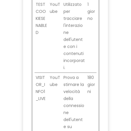
TEST
YouT
Utilizzato
1
COO
ube
per
gior
KIESE
tracciare
no
NABLE
l'interazio
D
ne
dell'utent
e con i
contenuti
incorporat
i.
VISIT
YouT
Prova a
180
OR_I
ube
stimare la
gior
NFO1
velocità
ni
_LIVE
della
connessio
ne
dell'utent
e su