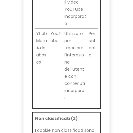
il video
YouTube
incorporat
o
YtIdb
YouT
Utilizzato
Per
Meta
ube
per
sist
#dat
tracciare
ent
abas
l'interazio
e
es
ne
dell'utent
e con i
contenuti
incorporat
i.
Non classificati (2)
I cookie non classificati sono i