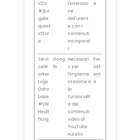
V2:V
l'interazio
e
#||Lo
ne
gsRe
dell'utent
quest
e con i
sStor
contenuti
e
incorporat
i.
Servi
Goog
Necessari
Per
ceW
le
o per
sist
orker
l'impleme
ent
Logs
ntazione e
e
Data
la
base
funzionalit
#SW
à dei
Healt
contenuti
hLog
video di
YouTube
sul sito.