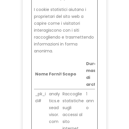
I cookie statistici aiutano i
proprietari del sito web a
capire come i visitatori
interagiscono con i siti
raccogliendo e trasmettendo
informazioni in forma
anonima.
Durata
massima
Nome
Fornitore
Scopo
di
archiviazione
_pk_i
analy
Raccoglie
1
d#
tics.e
statistiche
ann
xead
sugli
o
visor.
accessi al
com
sito
internet,