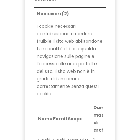
Necessari (2)
I cookie necessari
contribuiscono a rendere
fruibile il sito web abilitandone
funzionalità di base quali la
navigazione sulle pagine e
l'accesso alle aree protette
del sito. Il sito web non è in
grado di funzionare
correttamente senza questi
cookie.
Durata
massima
Nome
Fornitore
Scopo
di
archiviazione