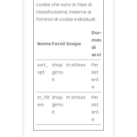
cookie che sono in fase di
classificazione, insieme ai
fornitori di cookie individuali.
Durata
massima
Nome
Fornitore
Scopo
di
archiviazione
sort_
shop.
In attesa
Per
opt
gimo.
sist
it
ent
e
st_filt
shop.
In attesa
Per
ers
gimo.
sist
it
ent
e