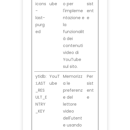
icons
ube
o per
sist
-
l'impleme
ent
last-
ntazione e
e
purg
la
ed
funzionalit
à dei
contenuti
video di
YouTube
sul sito.
ytidb:
YouT
Memorizz
Per
:LAST
ube
a le
sist
_RES
preferenz
ent
ULT_E
e del
e
NTRY
lettore
_KEY
video
dell'utent
e usando