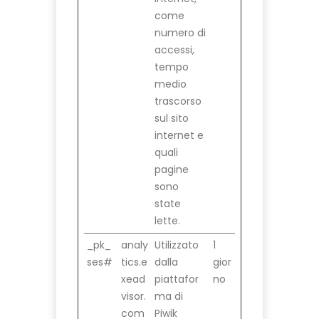
come
numero di
accessi,
tempo
medio
trascorso
sul sito
internet e
quali
pagine
sono
state
lette.
_pk_
analy
Utilizzato
1
ses#
tics.e
dalla
gior
xead
piattafor
no
visor.
ma di
com
Piwik