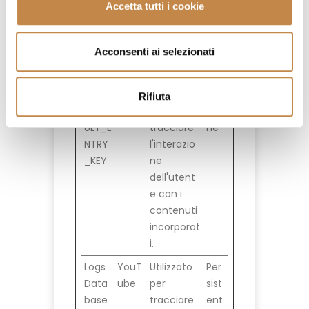
dell'utent
Accetta tutti i cookie
e con i
contenuti
Acconsenti ai selezionati
incorporat
i.
LAST
YouT
Utilizzato
Ses
Rifiuta
_RES
ube
per
sio
ULT_E
tracciare
ne
NTRY
l'interazio
_KEY
ne
dell'utent
e con i
contenuti
incorporat
i.
Logs
YouT
Utilizzato
Per
Data
ube
per
sist
base
tracciare
ent