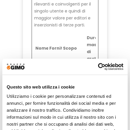
rilevanti e coinvolgenti per il
singolo utente e quindi di
maggior valore per editori e
inserzionisti di terze parti.
Durata
massima
Nome
Fornitore
Scopo
di
archiviazione
__Se
YouT
Utilizzato
180
cure-
ube
per
gior
ROLL
tracciare
ni
Questo sito web utilizza i cookie
OUT_
l'interazio
TOKE
ne
Utilizziamo i cookie per personalizzare contenuti ed
N
dell'utent
annunci, per fornire funzionalità dei social media e per
e con i
analizzare il nostro traffico. Condividiamo inoltre
contenuti
informazioni sul modo in cui utilizza il nostro sito con i
incorporat
nostri partner che si occupano di analisi dei dati web,