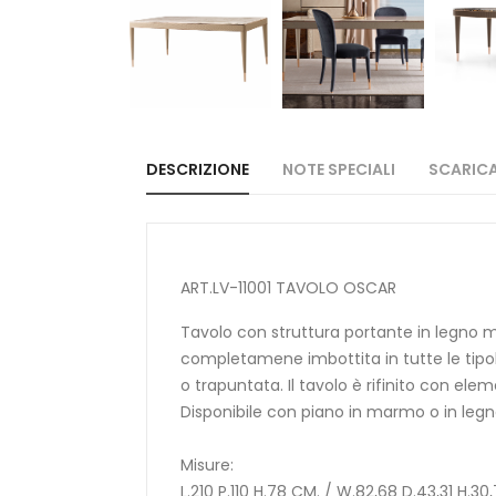
DESCRIZIONE
NOTE SPECIALI
SCARICA 
ART.LV-11001 TAVOLO OSCAR
Tavolo con struttura portante in legno 
completamene imbottita in tutte le tipol
o trapuntata. Il tavolo è rifinito con elem
Disponibile con piano in marmo o in legn
Misure:
L.210 P.110 H.78 CM. / W.82,68 D.43,31 H.30,7