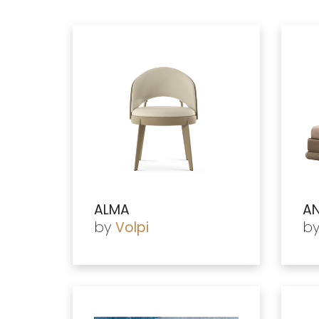
ALMA
AN
by
b
Volpi