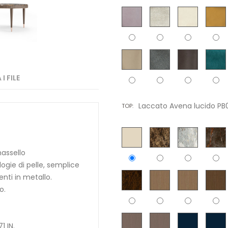
I FILE
Laccato Avena lucido PB
TOP:
massello
ogie di pelle, semplice
enti in metallo.
o.
1 IN.