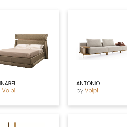
NABEL
ANTONIO
y
by
Volpi
Volpi