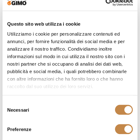
Telefono:
Questo sito web utilizza i cookie
Fax:
Utilizziamo i cookie per personalizzare contenuti ed
annunci, per fornire funzionalità dei social media e per
analizzare il nostro traffico. Condividiamo inoltre
informazioni sul modo in cui utilizza il nostro sito con i
*
Codice fiscale:
nostri partner che si occupano di analisi dei dati web,
pubblicità e social media, i quali potrebbero combinarle
con altre informazioni che ha fornito loro o che hanno
raccolto dal suo utilizzo dei loro servizi.
*
Email:
Selezione
Necessari
del
consenso
*
Password:
Preferenze