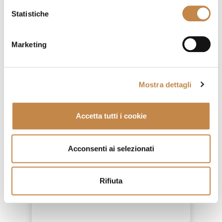
Statistiche
*
Conferma password:
Marketing
*
Ai sensi della legge 2016/679
("GDPR") sulla tutela della
privacy, si conferma di aver letto
Mostra dettagli
l'informativa al seguente
link
e si
autorizza il trattamento dei dati
personali inviati:
Accetta tutti i cookie
Do il mio consenso
Sì
No
Acconsenti ai selezionati
Rifiuta
* i campi contrassegnati con
l'asterisco sono obbligatori